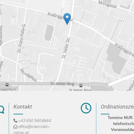


Kontakt
Ordinationsze
Termine NUR
+43 650 9404844

telefonisch
office@internistin-

Voranmeldu
rainer.at