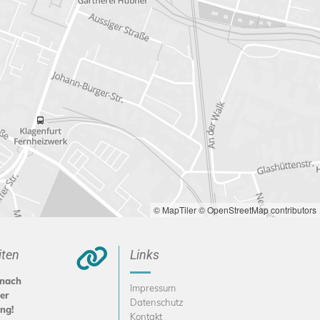
© MapTiler
© OpenStreetMap contributors

iten
Links
 nach
Impressum
er
Datenschutz
ng!
Kontakt